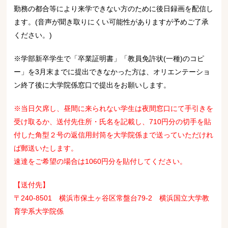
勤務の都合等により来学できない方のために後日録画を配信し
ます。
(音声が聞き取りにくい可能性がありますが予めご了承
ください。)
※学部新卒学生で「卒業証明書」「教員免許状(一種)のコピ
ー」を3月末までに提出できなかった方は、オリエンテーショ
ン終了後に大学院係窓口で提出をお願いします。
※当日欠席し、昼間に来られない学生は夜間窓口にて手引きを
受け取るか、送付先住所・氏名を記載し、710円分の切手を貼
付した角型２号の返信用封筒を大学院係まで送っていただけれ
ば郵送いたします。
速達をご希望の場合は1060円分を貼付してください。
【送付先】
〒240-8501 横浜市保土ヶ谷区常盤台79-2 横浜国立大学教
育学系大学院係