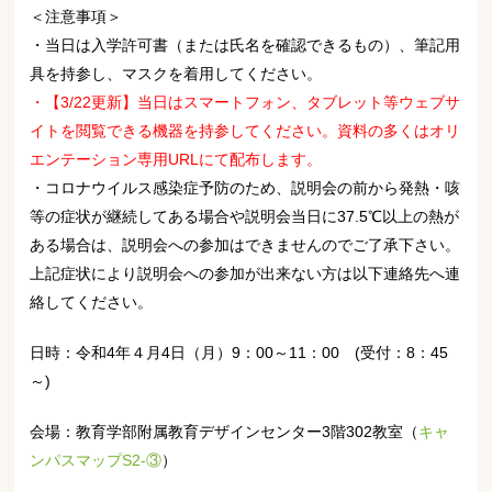
＜注意事項＞
・当日は入学許可書（または氏名を確認できるもの）、筆記用
具を持参し、マスクを着用してください。
・【3/22更新】当日はスマートフォン、タブレット等ウェブサ
イトを閲覧できる機器を持参してください。資料の多くはオリ
エンテーション専用URLにて配布します。
・コロナウイルス感染症予防のため、説明会の前から発熱・咳
等の症状が継続してある場合や説明会当日に37.5℃以上の熱が
ある場合は、説明会への参加はできませんのでご了承下さい。
上記症状により説明会への参加が出来ない方は以下連絡先へ連
絡してください。
日時：令和4年４月4日（月）9：00～11：00 (受付：8：45
～)
会場：教育学部附属教育デザインセンター3階302教室（
キャ
ンパスマップS2-③
）