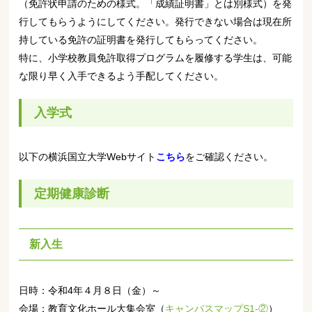
（免許状申請のための様式。「成績証明書」とは別様式）を発
行してもらうようにしてください。発行できない場合は現在所
持している免許の証明書を発行してもらってください。
特に、小学校教員免許取得プログラムを履修する学生は、可能
な限り早く入手できるよう手配してください。
入学式
以下の横浜国立大学Webサイト
こちら
をご確認ください。
定期健康診断
新入生
日時：令和4年４月８日（金）～
会場：教育文化ホール大集会室（
キャンパスマップS1-②
）